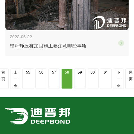
2022-06-22
锚杆静压桩加固施工要注意哪些事项
首
上
55
56
57
58
59
60
61
下
尾
页
一
一
页
页
页