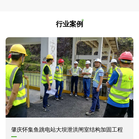
行业案例
肇庆怀集鱼跳电站大坝泄洪闸室结构加固工程