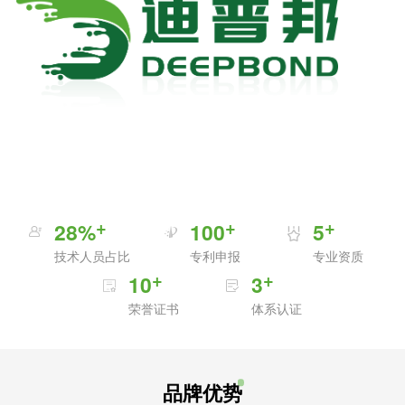
0
1
2
3
0
4
1
5
2
0
6
3
1
7
0
4
0
2
8
%
1
0
0
5
1
3
9
2
1
1
6
技术人员占比
专利申报
专业资质
0
2
4
0
3
2
2
7
1
0
3
5
4
3
3
8
2
1
4
6
5
4
4
9
荣誉证书
体系认证
3
2
5
7
6
5
5
0
4
3
6
8
7
6
6
5
4
7
9
8
7
7
6
5
8
0
9
8
8
品牌优势
7
6
9