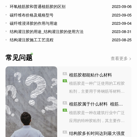
环氧植筋胶和普通植筋胶的区别
2023-09-06
碳纤维布价格及规格型号
2023-09-05
碳纤维浸泽胶的作用与用途
2023-09-04
结构灌注胶的用途_结构灌注胶的使用方法
2023-08-31
结构灌注胶施工工艺流程
2023-08-25
常见问题
查看更多 >
植筋胶都能粘什么材料
植筋胶是一种广泛使用的工程胶
粘剂，主要用于将钢筋等材料固
定在混凝土或其他基材中。以下
植筋胶属于什么材料_植筋胶
是一些常用的材料，可以与植筋
的作用与性能
植筋胶是一种在建筑行业中广泛
胶粘合。
应用的特种胶粘剂，其主要作用
是用于锚固和连接各种建筑结构
结构胶多长时间达到最大强度
材料。植筋胶的制造过程中，通