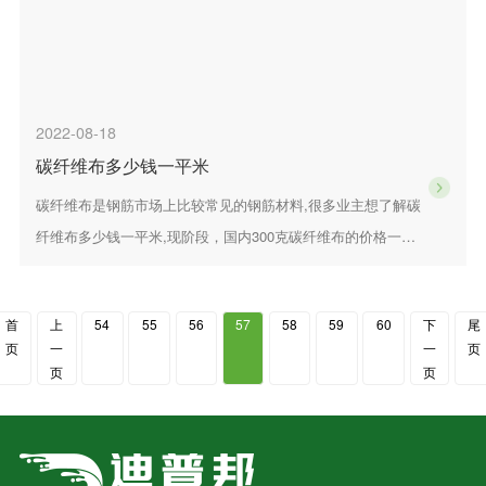
2022-08-18
碳纤维布多少钱一平米
碳纤维布是钢筋市场上比较常见的钢筋材料,很多业主想了解碳
纤维布多少钱一平米,现阶段，国内300克碳纤维布的价格一般
为70-100元，但仅作参考。
首
上
54
55
56
57
58
59
60
下
尾
页
一
一
页
页
页